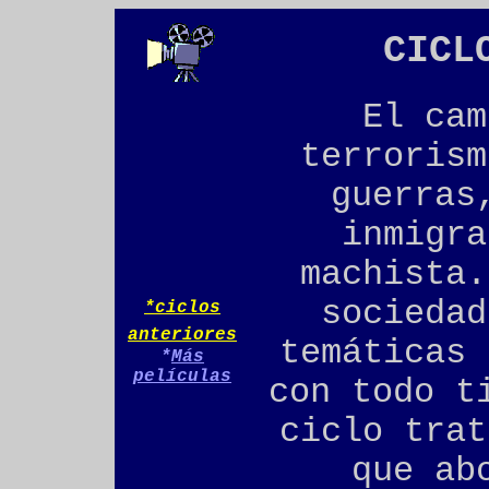
CIC
El cam
terrorism
guerras
inmigra
machista
.
sociedad
*
ciclos
anteriores
temáticas 
*
Más
películas
con todo t
ciclo trat
que ab