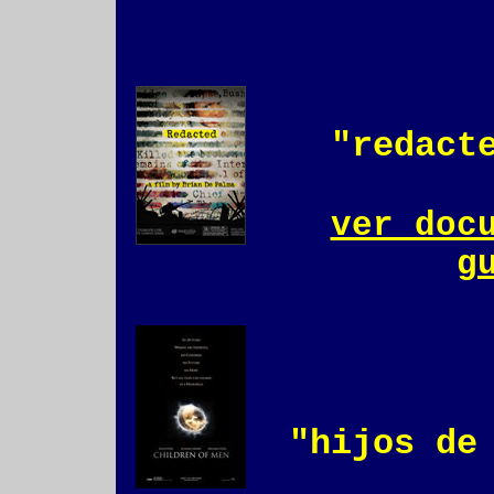
"redact
ver doc
g
"hijos de