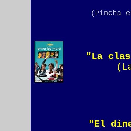
(Pincha e
"La clas
(L
"El din