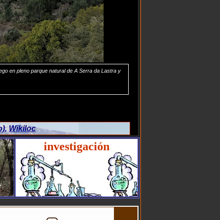
lego en pleno parque natural de A Serra da Lastra y
o)
,
Wikiloc
investigación
i