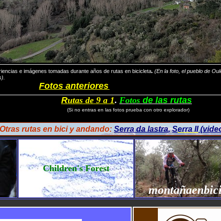
iencias e imágenes tomadas durante años de rutas en bicicleta
.
(En la foto, el pueblo de Ou
s).
Fotos anteriores
R
utas de 9 a 1
.
Fotos
de las rutas
(Si no entras en las fotos prueba con
otro explorador
)
Otras rutas en bici y andando:
Serra da lastra
,
S
erra II
(vide
Children's Forest
montaña
enbic