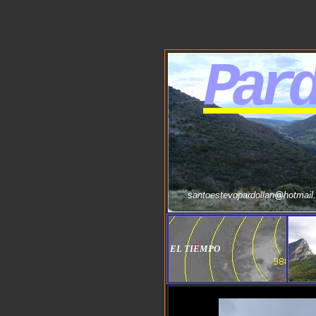
Pard
santoestevopardollan@hotmail
EL TIEMPO