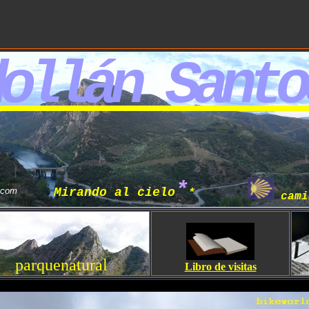
ollán Santo
*
.com
Mirando al cielo
*
cami
parquenatural
Libro de visitas