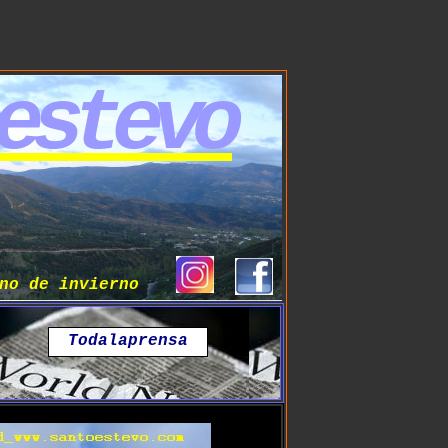
estevo
no de invierno
T
odalaprensa